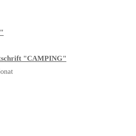
G"
eitschrift "CAMPING"
Monat