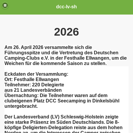
dcc-lv-sh
2026
Am 26. April 2026 versammelte sich die
Führungsspitze und die Vertretung des Deutschen
Camping-Clubs e.V. in der Festhalle Ellwangen, um die
Weichen für die kommende Saison zu stellen.
Eckdaten der Versammlung:
​Ort: Festhalle Ellwangen
​Teilnehmer: 220 Delegierte
​aus 21 Landesverbänden
​Übernachtung: Die Teilnehmer waren auf dem
clubeigenen Platz DCC Seecamping in Dinkelsbühl
untergebracht.
​Der Landesverband (LV) Schleswig-Holstein zeigte
eine starke Präsenz im Süden Deutschlands. Die 8-
köpfige Deligierten-Delegation reiste aus dem hohen
Norden an, um die Interessen der Camper zwischen